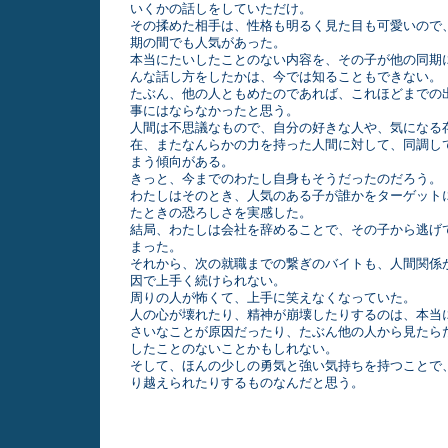
いくかの話しをしていただけ。
その揉めた相手は、性格も明るく見た目も可愛いので
期の間でも人気があった。
本当にたいしたことのない内容を、その子が他の同期
んな話し方をしたかは、今では知ることもできない。
たぶん、他の人ともめたのであれば、これほどまでの
事にはならなかったと思う。
人間は不思議なもので、自分の好きな人や、気になる
在、またなんらかの力を持った人間に対して、同調し
まう傾向がある。
きっと、今までのわたし自身もそうだったのだろう。
わたしはそのとき、人気のある子が誰かをターゲット
たときの恐ろしさを実感した。
結局、わたしは会社を辞めることで、その子から逃げ
まった。
それから、次の就職までの繋ぎのバイトも、人間関係
因で上手く続けられない。
周りの人が怖くて、上手に笑えなくなっていた。
人の心が壊れたり、精神が崩壊したりするのは、本当
さいなことが原因だったり、たぶん他の人から見たら
したことのないことかもしれない。
そして、ほんの少しの勇気と強い気持ちを持つことで
り越えられたりするものなんだと思う。