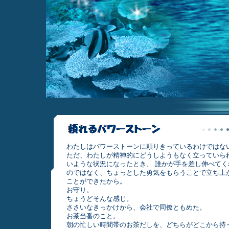
わたしはパワーストーンに頼りきっているわけではな
ただ、わたしが精神的にどうしようもなく立っていら
いような状況になったとき、 誰かが手を差し伸べてく
のではなく、ちょっとした勇気をもらうことで立ち上
ことができたから。
お守り。
ちょうどそんな感じ。
ささいなきっかけから、会社で同僚ともめた。
お茶当番のこと。
朝の忙しい時間帯のお茶だしを、どちらがどこから持